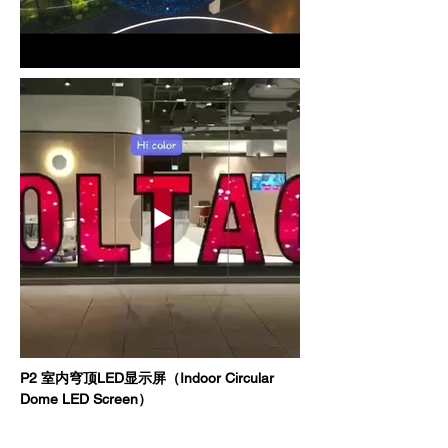
P2 室内穹顶LED显示屏（Indoor Circular 
Dome LED Screen）