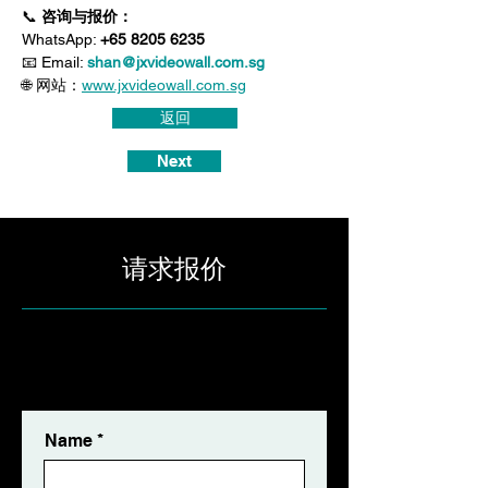
📞 
咨询与报价：
WhatsApp: 
+65 8205 6235
📧 Email: 
shan@jxvideowall.com.sg
🌐 网站：
www.jxvideowall.com.sg
返回
Next
请求报价
✅ Free Consultation ✅ Free
Quotation ✅ Response Within 24
Hours
Name