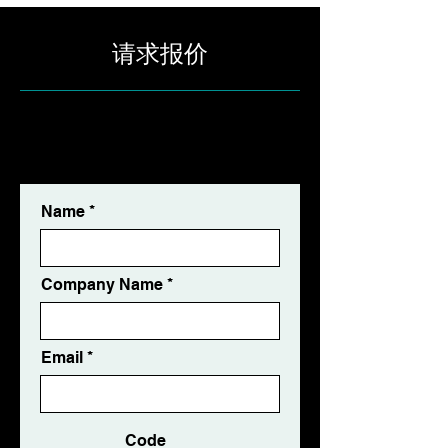
请求报价
✅ Free Consultation ✅ Free
Quotation ✅ Response Within 24
Hours
Name
Company Name
Email
Code