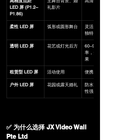
高精度点距 
主舞台背景、婚
高清无缝画面
LED 屏 (P1.2–
礼影片
P1.86)
柔性 LED 屏
弧形或圆形舞台
灵活造型，视觉
独特
透明 LED 屏
花艺或灯光后方
60–90% 透光
率，梦幻全息效
果
租赁型 LED 屏
活动使用
便携、快速安装
户外 LED 屏
花园或露天婚礼
防水高亮，耐候
性强
✅ 为什么选择 JX Video Wall 
Pte Ltd