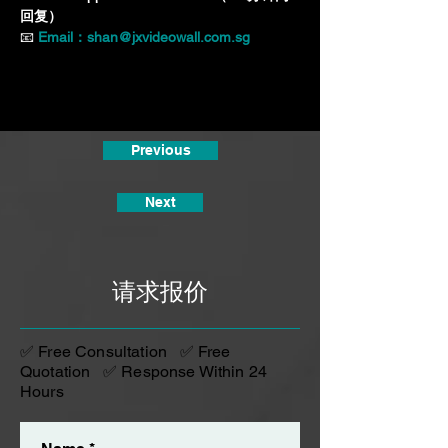
回复）
📧 
Email：shan@jxvideowall.com.sg
Previous
Next
请求报价
✅ Free Consultation ✅ Free
Quotation ✅ Response Within 24
Hours